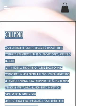
GALLERIA
Ogni chitarra in questa galleria è progettata e
costruita interamente nel mio laboratorio, partendo
da zero.
Tutti i modelli presentano forme ergonomiche,
componenti di alta gamma e il mio sistema brevettato
di aggancio manico-cassa stampato in 3D, per massima
efficienza strutturale, allineamento perfetto e
manutenzione semplificata.
L’estetica nasce dalla funzione, e ogni linea ha un